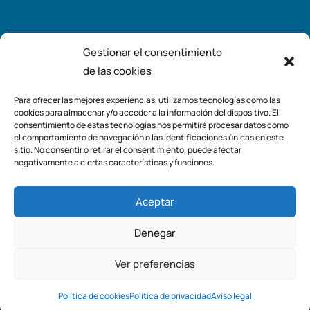
Gestionar el consentimiento
Redes
de las cookies
Para ofrecer las mejores experiencias, utilizamos tecnologías como las
Instagram
cookies para almacenar y/o acceder a la información del dispositivo. El
consentimiento de estas tecnologías nos permitirá procesar datos como
el comportamiento de navegación o las identificaciones únicas en este
sitio. No consentir o retirar el consentimiento, puede afectar
negativamente a ciertas características y funciones.
Aceptar
Denegar
Ver preferencias
Azahar del mediterraneo
© 2026. Todos los derechos
Contacto
reservados.
Diseño web hecho por Xufa.es
Política de cookies
Política de privacidad
Aviso legal